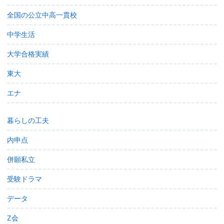
全国の公立中高一貫校
中学生活
大学合格実績
東大
エナ
暮らしの工夫
内申点
併願私立
受験ドラマ
データ
Z会