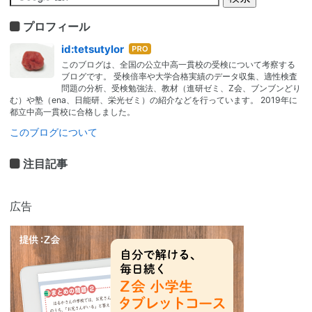
プロフィール
はて
id:tetsutylor
なブ
このブログは、全国の公立中高一貫校の受検について考察する
ログ
ブログです。 受検倍率や大学合格実績のデータ収集、適性検査
Pro
問題の分析、受検勉強法、教材（進研ゼミ、Z会、ブンブンどり
む）や塾（ena、日能研、栄光ゼミ）の紹介などを行っています。 2019年に
都立中高一貫校に合格しました。
このブログについて
注目記事
広告